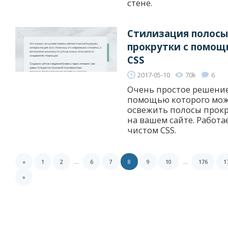
стене.
Стилизация полосы
прокрутки с помо
CSS
2017-05-10
70k
6
Очень простое решение
помощью которого мо
освежить полосы прок
на вашем сайте. Работа
чистом CSS.
«
1
2
...
6
7
8
9
10
...
176
1
»