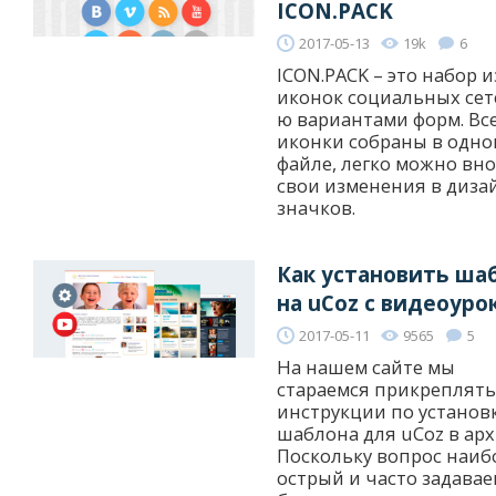
ICON.PACK
2017-05-13
19k
6
ICON.PACK – это набор и
иконок социальных сете
ю вариантами форм. Вс
иконки собраны в одно
файле, легко можно вн
свои изменения в диза
значков.
Как установить ша
на uCoz с видеоуро
2017-05-11
9565
5
На нашем сайте мы
стараемся прикреплять
инструкции по установ
шаблона для uCoz в арх
Поскольку вопрос наиб
острый и часто задава