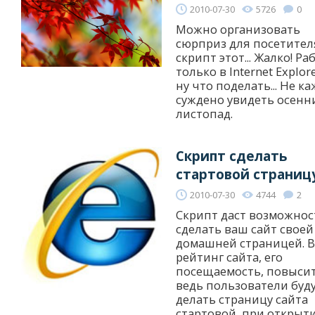
2010-07-30
5726
0
Можно организовать
сюрприз для посетител
скрипт этот... Жалко! Ра
только в Internet Explore
ну что поделать... Не к
суждено увидеть осенн
листопад.
Скрипт сделать
стартовой страниц
2010-07-30
4744
2
Скрипт даст возможнос
сделать ваш сайт своей
домашней страницей. 
рейтинг сайта, его
посещаемость, повысит
ведь пользователи буд
делать страницу сайта
стартовой, при открыт