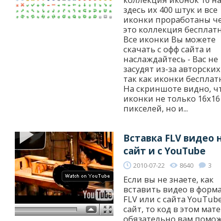
здесь их 400 штук и все
иконки проработаны че
это коллекция бесплатн
Все иконки Вы можете
скачать с офф сайта и
наслаждайтесь - Вас не
засудят из-за авторских
так как иконки бесплат
На скриншоте видно, ч
иконки не только 16x16
пикселей, но и...
Вставка FLV видео 
сайт и с YouTube
2010-07-22
8640
3
Если вы не знаете, как
вставить видео в форм
FLV или с сайта YouTub
сайт, то код в этом мат
обязательно вам помож