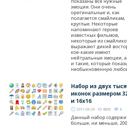
показаны все нужные
эмоции. Они очень
оригинальные и, как
полагается смайликам,
круглые. Некоторые
напоминают героев
известных фильмов,
некоторые из смайлико
выражают дикий востор
кое-какие имеют
нейтральные эмоции, а
и такие, которые пока
необыкновенную любовь
Набор из двух тыся
иконок размером 3
и 16x16
2011-03-29
8835
4
Данный набор содержит
больше, ни меньше, 20