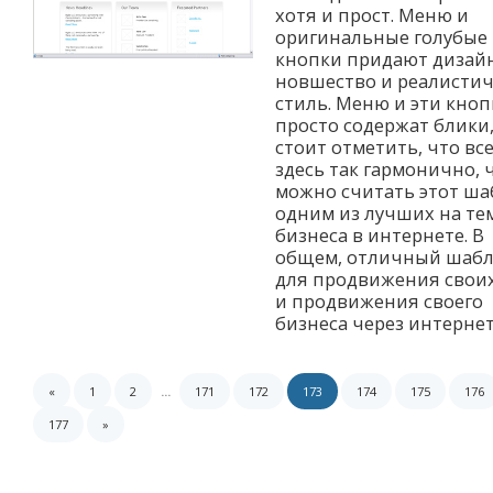
хотя и прост. Меню и
оригинальные голубые
кнопки придают дизай
новшество и реалисти
стиль. Меню и эти кноп
просто содержат блики,
стоит отметить, что вс
здесь так гармонично, 
можно считать этот ш
одним из лучших на те
бизнеса в интернете. В
общем, отличный шаб
для продвижения свои
и продвижения своего
бизнеса через интернет.
«
1
2
...
171
172
173
174
175
176
177
»