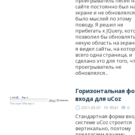
проигрыватель песен н
сайте постоянно был н
экране и не обновлялся
было мыслей по этому
поводу. Я решил не
прибегать к JQuery, ко
позволил бы обновлят
некую область на экран
я видел сайты, на кото
всего одна страница, и
сделано это для того, 
проигрыватель не
обновлялся...
Горизонтальная ф
входа для uCoz
2011-03-07
9541
0
Стандартная форма вхо
системе uCoz строится
вертикально, поэтому
предлагаем вашему