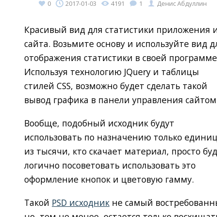
0
2017-01-03
4191
1
Денис Абдуллин
Красивый вид для статистики приложения 
сайта. Возьмите основу и используйте вид д
отображения статистики в своей программе
Используя технологию JQuery и таблицы
стилей CSS, возможно будет сделать такой
вывод графика в панели управления сайтом
Вообще, подобный исходник будут
использовать по назначению только едини
из тысячи, кто скачает материал, просто бу
логично посоветовать использовать это
оформление кнопок и цветовую гамму.
Такой
PSD исходник
не самый востребованн
но, тем не менее, остается только восхищат