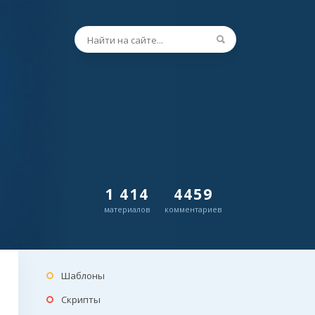
1 414
4459
материалов
комментариев
Шаблоны
Скрипты