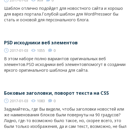
2017-01-03
909
0
Шаблон отлично подойдет для новостного сайта и хорошо
для варез портала.Голубой шаблон для WordPressмог бы
стать и основой для персонального блога.
PSD исходники веб элементов
2017-01-03
1055
0
В этом наборе полно вариантов оригинальных веб
элементов.PSD исходники веб элементовпомогут в создании
яркого оригинального шаблона для сайта.
Боковые заголовки, поворот текста на CSS
2017-01-03
1083
0
Задумайтесь, где Вы видели, чтобы заголовки новостей или
же наименования блоков были повернуты на 90 градусов?
Ладно, где-то возможно было такое, но, скорее всего, это
были только изображения, да и сам текст, возможно, не был