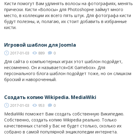
Кисти помогут Вам удлинять волосы на фотографиях, менять
прически. Кисти «Волосы» для Photoshopне займут много
место, в коллекции их всего пять штук. Для фотографа кисти
будут полезны, и, полагаю, их стоит добавить в избранные
кисти.
Игровой шаблон для Joomla
2017-01-03
889
0
Для сайта о компьютерных играх этот шаблон подойдет,
несомненно. Он и называется«GK Gamebox». Для
персонального блога шаблон подойдет тоже, но он слишком
броский и навороченный.
Создать копию Wikipedia. MediaWiki
2017-01-03
953
0
MediaWiki поможет Вам создать собственную Википедию.
Собственно, создать копию Wikipedia реально. Только
качественных статей у Вас не будет столько, сколько их
собрано в самой популярной энциклопедии интернета.